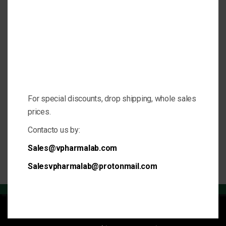
Nombre
Email
Mensaje
For special discounts, drop shipping, whole sales
prices.
Contacto us by:
Sales@vpharmalab.com
Enviar
Salesvpharmalab@protonmail.com
Nuestro catálogo