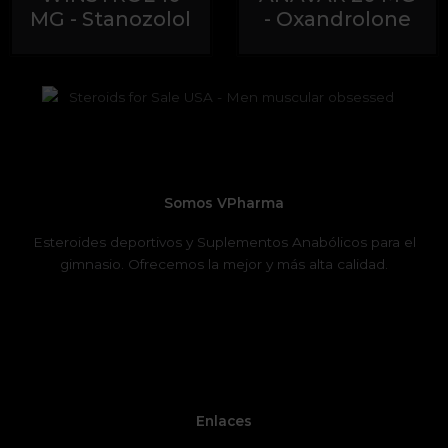
con
con
MG - Stanozolol
- Oxandrolone
0
0
de
de
5
5
Somos VPharma
Esteroides deportivos y Suplementos Anabólicos para el
gimnasio. Ofrecemos la mejor y más alta calidad.
Enlaces