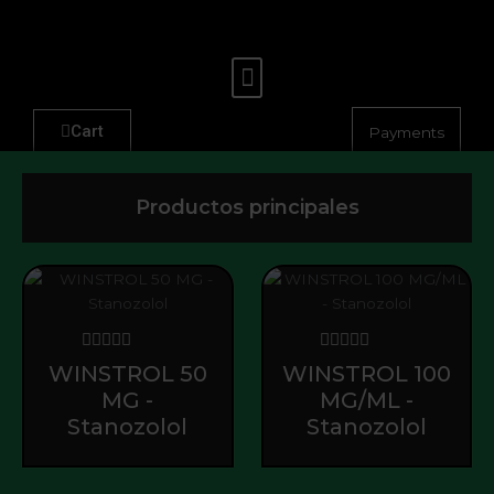
Ir
al
contenido
Menu
Cart
Payments
Productos principales
Valorado
Valorado
WINSTROL 50
WINSTROL 100
con
con
MG -
MG/ML -
0
0
de
de
Stanozolol
Stanozolol
5
5