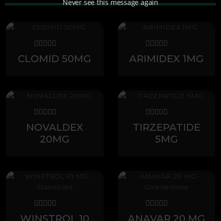
Never see this message again
Valorado
Valorado
CLOMID 50MG
ARIMIDEX 1MG
con
con
0
0
de
de
5
5
Valorado
Valorado
NOVALDEX
TIRZEPATIDE
con
con
20MG
5MG
0
0
de
de
5
5
Valorado
Valorado
WINSTROL 10
ANAVAR 20 MG