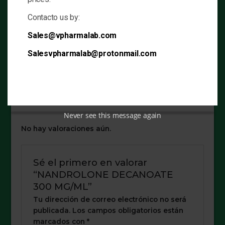
Dosis
Múltiple
Contacto us by:
Sales@vpharmalab.com
Injection Components
Salesvpharmalab@protonmail.com
Nandrolone
300mg/ml
Decanoate
Never see this message again
No hay valoraciones aún.
Sé el primero en valorar
“NANDROLONE DECANOATE
300 MG/ML”
Tu dirección de correo electrónico no será
publicada.
Los campos obligatorios están
marcados con
*