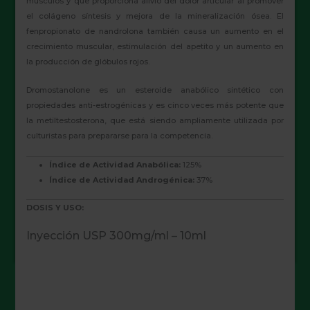
músculos y que proporciona alivio del dolor articular al promover
el colágeno síntesis y mejora de la mineralización ósea. El
fenpropionato de nandrolona también causa un aumento en el
crecimiento muscular, estimulación del apetito y un aumento en
la producción de glóbulos rojos.
Dromostanolone es un esteroide anabólico sintético con
propiedades anti-estrogénicas y es cinco veces más potente que
la metiltestosterona, que está siendo ampliamente utilizada por
culturistas para prepararse para la competencia.
Índice de Actividad Anabólica:
125%
Índice de Actividad Androgénica:
37%
DOSIS Y USO:
Inyección USP 300mg/ml – 10ml