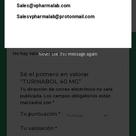
4 -
Sales@vpharmalab.com
10mg
Chlorodehydromethyltestosterone
Salesvpharmalab@protonmail.com
Excipients q.s.
Contiene
Never see this message again
No hay valoraciones aún.
Sé el primero en valorar
“TURINABOL 40 MG”
Tu dirección de correo electrónico no será
publicada.
Los campos obligatorios están
marcados con
*
Tu puntuación
*
Tu valoración
*