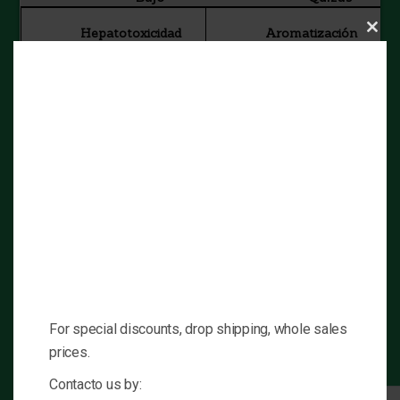
Hepatotoxicidad
Aromatización
Clos
this
mod
Si
No
Componentes
Cantidad
Chlorodehydromethyltestosterone
40mg
Excipientes q.s.
Contiene
Dosis
Única
For special discounts, drop shipping, whole sales
prices.
Components
Contacto us by: