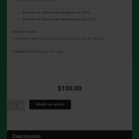
Índice de Actividad Anabólica:
180%
Índice de Actividad Androgénica:
50%
DOSIS Y USO:
Consulte la prescripción proporcionada por el médico.
Tableta USP
40mg – 50 tabs
$
100.00
TURINABOL
Añadir al carrito
40
MG
cantidad
Descripción