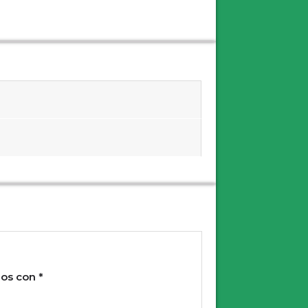
dos con
*