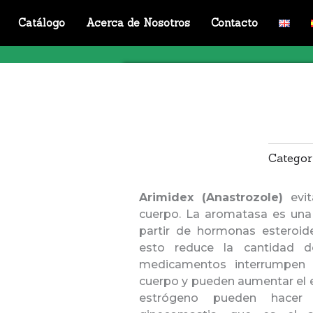
Catálogo
Acerca de Nosotros
Contacto
Catego
Arimidex (Anastrozole)
evit
cuerpo. La aromatasa es un
partir de hormonas esteroide
esto reduce la cantidad d
medicamentos interrumpen 
cuerpo y pueden aumentar el e
estrógeno pueden hacer 