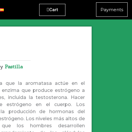
Payments
Cart
ry
Pastilla
a que la aromatasa actúe en el
a enzima que produce estrógeno a
s, incluida la testosterona. Hacer
e estrógeno en el cuerpo. Los
la producción de hormonas del
strógeno. Los niveles más altos de
que los hombres desarrollen