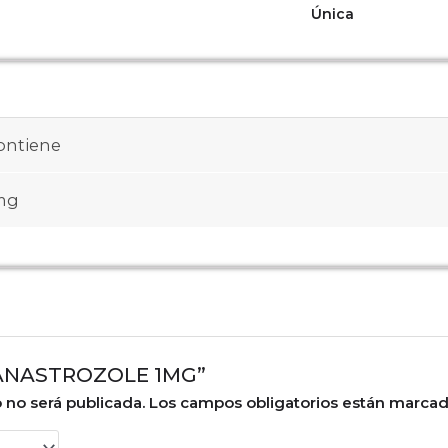
Única
ontiene
mg
r “ANASTROZOLE 1MG”
 no será publicada.
Los campos obligatorios están marca