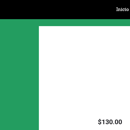
Ir
Inicio
al
contenido
$
130.00